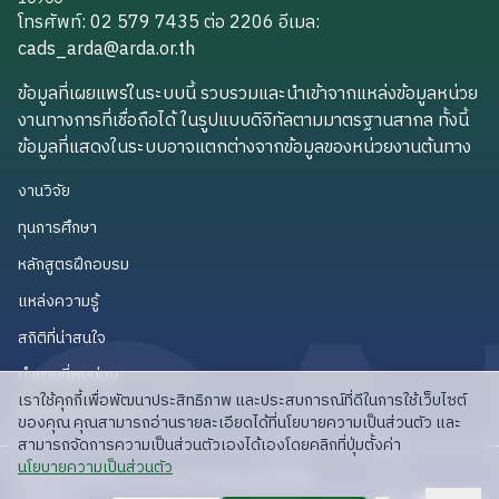
โทรศัพท์: 02 579 7435 ต่อ 2206
อีเมล
:
cads_arda@arda.or.th
cads_arda@arda.or.th
ข้อมูลที่เผยแพร่ในระบบนี้ รวบรวมและนำเข้าจากแหล่งข้อมูลหน่วย
งานทางการที่เชื่อถือได้ ในรูปแบบดิจิทัลตามมาตรฐานสากล ทั้งนี้
ข้อมูลที่แสดงในระบบอาจแตกต่างจากข้อมูลของหน่วยงานต้นทาง
งานวิจัย
งานวิจัย
ทุนการศึกษา
ทุนการศึกษา
หลักสูตรฝึกอบรม
หลักสูตรฝึกอบรม
แหล่งความรู้
แหล่งความรู้
สถิติที่น่าสนใจ
สถิติที่น่าสนใจ
คำถามที่พบบ่อย
คำถามที่พบบ่อย
เราใช้คุกกี้เพื่อพัฒนาประสิทธิภาพ และประสบการณ์ที่ดีในการใช้เว็บไซต์
API สำหรับนักพัฒนา
API สำหรับนักพัฒนา
ของคุณ คุณสามารถอ่านรายละเอียดได้ที่นโยบายความเป็นส่วนตัว และ
สามารถจัดการความเป็นส่วนตัวเองได้เองโดยคลิกที่ปุ่มตั้งค่า
read privacy policy
นโยบายความเป็นส่วนตัว
ลิขสิทธิ์ © 2025 สวก: สำนักงานพัฒนาการวิจัย