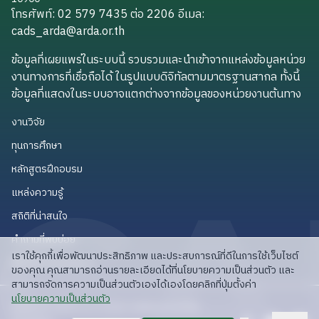
โทรศัพท์: 02 579 7435 ต่อ 2206
อีเมล
:
cads_arda@arda.or.th
cads_arda@arda.or.th
ข้อมูลที่เผยแพร่ในระบบนี้ รวบรวมและนำเข้าจากแหล่งข้อมูลหน่วย
งานทางการที่เชื่อถือได้ ในรูปแบบดิจิทัลตามมาตรฐานสากล ทั้งนี้
ข้อมูลที่แสดงในระบบอาจแตกต่างจากข้อมูลของหน่วยงานต้นทาง
งานวิจัย
งานวิจัย
ทุนการศึกษา
ทุนการศึกษา
หลักสูตรฝึกอบรม
หลักสูตรฝึกอบรม
แหล่งความรู้
แหล่งความรู้
สถิติที่น่าสนใจ
สถิติที่น่าสนใจ
คำถามที่พบบ่อย
คำถามที่พบบ่อย
เราใช้คุกกี้เพื่อพัฒนาประสิทธิภาพ และประสบการณ์ที่ดีในการใช้เว็บไซต์
API สำหรับนักพัฒนา
API สำหรับนักพัฒนา
ของคุณ คุณสามารถอ่านรายละเอียดได้ที่นโยบายความเป็นส่วนตัว และ
สามารถจัดการความเป็นส่วนตัวเองได้เองโดยคลิกที่ปุ่มตั้งค่า
read privacy policy
นโยบายความเป็นส่วนตัว
ลิขสิทธิ์ © 2025 สวก: สำนักงานพัฒนาการวิจัย