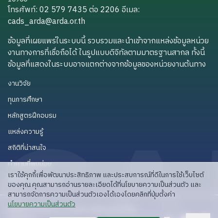
โทรศัพท์: 02 579 7435 ต่อ 2206
อีเมล
:
cads_arda@arda.or.th
cads_arda@arda.or.th
ข้อมูลที่เผยแพร่ในระบบนี้ รวบรวมและนำเข้าจากแหล่งข้อมูลหน่วย
งานทางการที่เชื่อถือได้ ในรูปแบบดิจิทัลตามมาตรฐานสากล ทั้งนี้
ข้อมูลที่แสดงในระบบอาจแตกต่างจากข้อมูลของหน่วยงานต้นทาง
งานวิจัย
งานวิจัย
ทุนการศึกษา
ทุนการศึกษา
หลักสูตรฝึกอบรม
หลักสูตรฝึกอบรม
แหล่งความรู้
แหล่งความรู้
สถิติที่น่าสนใจ
สถิติที่น่าสนใจ
คำถามที่พบบ่อย
คำถามที่พบบ่อย
เราใช้คุกกี้เพื่อพัฒนาประสิทธิภาพ และประสบการณ์ที่ดีในการใช้เว็บไซต์
API สำหรับนักพัฒนา
API สำหรับนักพัฒนา
ของคุณ คุณสามารถอ่านรายละเอียดได้ที่นโยบายความเป็นส่วนตัว และ
สามารถจัดการความเป็นส่วนตัวเองได้เองโดยคลิกที่ปุ่มตั้งค่า
read privacy policy
นโยบายความเป็นส่วนตัว
ลิขสิทธิ์ © 2025 สวก: สำนักงานพัฒนาการวิจัย