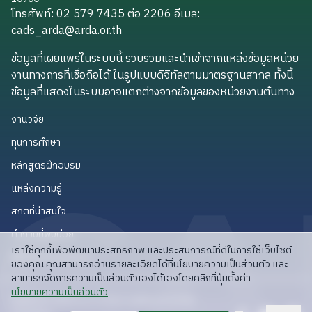
โทรศัพท์: 02 579 7435 ต่อ 2206
อีเมล
:
cads_arda@arda.or.th
cads_arda@arda.or.th
ข้อมูลที่เผยแพร่ในระบบนี้ รวบรวมและนำเข้าจากแหล่งข้อมูลหน่วย
งานทางการที่เชื่อถือได้ ในรูปแบบดิจิทัลตามมาตรฐานสากล ทั้งนี้
ข้อมูลที่แสดงในระบบอาจแตกต่างจากข้อมูลของหน่วยงานต้นทาง
งานวิจัย
งานวิจัย
ทุนการศึกษา
ทุนการศึกษา
หลักสูตรฝึกอบรม
หลักสูตรฝึกอบรม
แหล่งความรู้
แหล่งความรู้
สถิติที่น่าสนใจ
สถิติที่น่าสนใจ
คำถามที่พบบ่อย
คำถามที่พบบ่อย
เราใช้คุกกี้เพื่อพัฒนาประสิทธิภาพ และประสบการณ์ที่ดีในการใช้เว็บไซต์
API สำหรับนักพัฒนา
API สำหรับนักพัฒนา
ของคุณ คุณสามารถอ่านรายละเอียดได้ที่นโยบายความเป็นส่วนตัว และ
สามารถจัดการความเป็นส่วนตัวเองได้เองโดยคลิกที่ปุ่มตั้งค่า
read privacy policy
นโยบายความเป็นส่วนตัว
ลิขสิทธิ์ © 2025 สวก: สำนักงานพัฒนาการวิจัย