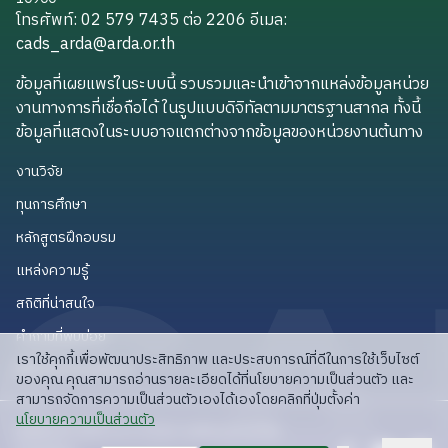
โทรศัพท์: 02 579 7435 ต่อ 2206
อีเมล
:
cads_arda@arda.or.th
cads_arda@arda.or.th
ข้อมูลที่เผยแพร่ในระบบนี้ รวบรวมและนำเข้าจากแหล่งข้อมูลหน่วย
งานทางการที่เชื่อถือได้ ในรูปแบบดิจิทัลตามมาตรฐานสากล ทั้งนี้
ข้อมูลที่แสดงในระบบอาจแตกต่างจากข้อมูลของหน่วยงานต้นทาง
งานวิจัย
งานวิจัย
ทุนการศึกษา
ทุนการศึกษา
หลักสูตรฝึกอบรม
หลักสูตรฝึกอบรม
แหล่งความรู้
แหล่งความรู้
สถิติที่น่าสนใจ
สถิติที่น่าสนใจ
คำถามที่พบบ่อย
คำถามที่พบบ่อย
เราใช้คุกกี้เพื่อพัฒนาประสิทธิภาพ และประสบการณ์ที่ดีในการใช้เว็บไซต์
API สำหรับนักพัฒนา
API สำหรับนักพัฒนา
ของคุณ คุณสามารถอ่านรายละเอียดได้ที่นโยบายความเป็นส่วนตัว และ
สามารถจัดการความเป็นส่วนตัวเองได้เองโดยคลิกที่ปุ่มตั้งค่า
read privacy policy
นโยบายความเป็นส่วนตัว
ลิขสิทธิ์ © 2025 สวก: สำนักงานพัฒนาการวิจัย