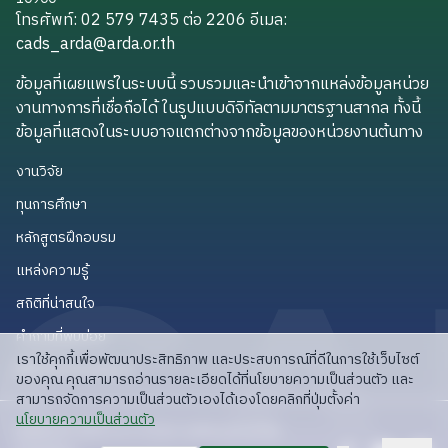
โทรศัพท์: 02 579 7435 ต่อ 2206
อีเมล
:
cads_arda@arda.or.th
cads_arda@arda.or.th
ข้อมูลที่เผยแพร่ในระบบนี้ รวบรวมและนำเข้าจากแหล่งข้อมูลหน่วย
งานทางการที่เชื่อถือได้ ในรูปแบบดิจิทัลตามมาตรฐานสากล ทั้งนี้
ข้อมูลที่แสดงในระบบอาจแตกต่างจากข้อมูลของหน่วยงานต้นทาง
งานวิจัย
งานวิจัย
ทุนการศึกษา
ทุนการศึกษา
หลักสูตรฝึกอบรม
หลักสูตรฝึกอบรม
แหล่งความรู้
แหล่งความรู้
สถิติที่น่าสนใจ
สถิติที่น่าสนใจ
คำถามที่พบบ่อย
คำถามที่พบบ่อย
เราใช้คุกกี้เพื่อพัฒนาประสิทธิภาพ และประสบการณ์ที่ดีในการใช้เว็บไซต์
API สำหรับนักพัฒนา
API สำหรับนักพัฒนา
ของคุณ คุณสามารถอ่านรายละเอียดได้ที่นโยบายความเป็นส่วนตัว และ
สามารถจัดการความเป็นส่วนตัวเองได้เองโดยคลิกที่ปุ่มตั้งค่า
read privacy policy
นโยบายความเป็นส่วนตัว
ลิขสิทธิ์ © 2025 สวก: สำนักงานพัฒนาการวิจัย