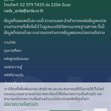
โทรศัพท์: 02 579 7435 ต่อ 2206
อีเมล
:
cads_arda@arda.or.th
cads_arda@arda.or.th
ข้อมูลที่เผยแพร่ในระบบนี้ รวบรวมและนำเข้าจากแหล่งข้อมูลหน่วย
งานทางการที่เชื่อถือได้ ในรูปแบบดิจิทัลตามมาตรฐานสากล ทั้งนี้
ข้อมูลที่แสดงในระบบอาจแตกต่างจากข้อมูลของหน่วยงานต้นทาง
งานวิจัย
งานวิจัย
ทุนการศึกษา
ทุนการศึกษา
หลักสูตรฝึกอบรม
หลักสูตรฝึกอบรม
แหล่งความรู้
แหล่งความรู้
สถิติที่น่าสนใจ
สถิติที่น่าสนใจ
คำถามที่พบบ่อย
คำถามที่พบบ่อย
เราใช้คุกกี้เพื่อพัฒนาประสิทธิภาพ และประสบการณ์ที่ดีในการใช้เว็บไซต์
API สำหรับนักพัฒนา
API สำหรับนักพัฒนา
ของคุณ คุณสามารถอ่านรายละเอียดได้ที่นโยบายความเป็นส่วนตัว และ
สามารถจัดการความเป็นส่วนตัวเองได้เองโดยคลิกที่ปุ่มตั้งค่า
read privacy policy
นโยบายความเป็นส่วนตัว
ลิขสิทธิ์ © 2025 สวก: สำนักงานพัฒนาการวิจัย