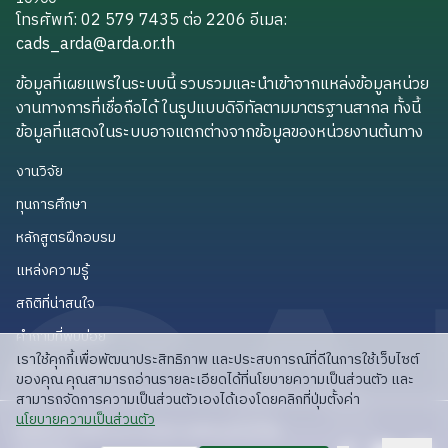
โทรศัพท์: 02 579 7435 ต่อ 2206
อีเมล
:
cads_arda@arda.or.th
cads_arda@arda.or.th
ข้อมูลที่เผยแพร่ในระบบนี้ รวบรวมและนำเข้าจากแหล่งข้อมูลหน่วย
งานทางการที่เชื่อถือได้ ในรูปแบบดิจิทัลตามมาตรฐานสากล ทั้งนี้
ข้อมูลที่แสดงในระบบอาจแตกต่างจากข้อมูลของหน่วยงานต้นทาง
งานวิจัย
งานวิจัย
ทุนการศึกษา
ทุนการศึกษา
หลักสูตรฝึกอบรม
หลักสูตรฝึกอบรม
แหล่งความรู้
แหล่งความรู้
สถิติที่น่าสนใจ
สถิติที่น่าสนใจ
คำถามที่พบบ่อย
คำถามที่พบบ่อย
เราใช้คุกกี้เพื่อพัฒนาประสิทธิภาพ และประสบการณ์ที่ดีในการใช้เว็บไซต์
API สำหรับนักพัฒนา
API สำหรับนักพัฒนา
ของคุณ คุณสามารถอ่านรายละเอียดได้ที่นโยบายความเป็นส่วนตัว และ
สามารถจัดการความเป็นส่วนตัวเองได้เองโดยคลิกที่ปุ่มตั้งค่า
read privacy policy
นโยบายความเป็นส่วนตัว
ลิขสิทธิ์ © 2025 สวก: สำนักงานพัฒนาการวิจัย