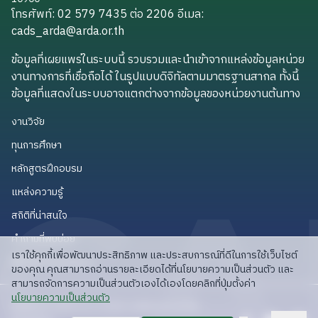
โทรศัพท์: 02 579 7435 ต่อ 2206
อีเมล
:
cads_arda@arda.or.th
cads_arda@arda.or.th
ข้อมูลที่เผยแพร่ในระบบนี้ รวบรวมและนำเข้าจากแหล่งข้อมูลหน่วย
งานทางการที่เชื่อถือได้ ในรูปแบบดิจิทัลตามมาตรฐานสากล ทั้งนี้
ข้อมูลที่แสดงในระบบอาจแตกต่างจากข้อมูลของหน่วยงานต้นทาง
งานวิจัย
งานวิจัย
ทุนการศึกษา
ทุนการศึกษา
หลักสูตรฝึกอบรม
หลักสูตรฝึกอบรม
แหล่งความรู้
แหล่งความรู้
สถิติที่น่าสนใจ
สถิติที่น่าสนใจ
คำถามที่พบบ่อย
คำถามที่พบบ่อย
เราใช้คุกกี้เพื่อพัฒนาประสิทธิภาพ และประสบการณ์ที่ดีในการใช้เว็บไซต์
API สำหรับนักพัฒนา
API สำหรับนักพัฒนา
ของคุณ คุณสามารถอ่านรายละเอียดได้ที่นโยบายความเป็นส่วนตัว และ
สามารถจัดการความเป็นส่วนตัวเองได้เองโดยคลิกที่ปุ่มตั้งค่า
read privacy policy
นโยบายความเป็นส่วนตัว
ลิขสิทธิ์ © 2025 สวก: สำนักงานพัฒนาการวิจัย