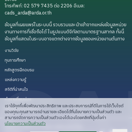
โทรศัพท์: 02 579 7435 ต่อ 2206
อีเมล
:
cads_arda@arda.or.th
cads_arda@arda.or.th
ข้อมูลที่เผยแพร่ในระบบนี้ รวบรวมและนำเข้าจากแหล่งข้อมูลหน่วย
งานทางการที่เชื่อถือได้ ในรูปแบบดิจิทัลตามมาตรฐานสากล ทั้งนี้
ข้อมูลที่แสดงในระบบอาจแตกต่างจากข้อมูลของหน่วยงานต้นทาง
งานวิจัย
งานวิจัย
ทุนการศึกษา
ทุนการศึกษา
หลักสูตรฝึกอบรม
หลักสูตรฝึกอบรม
แหล่งความรู้
แหล่งความรู้
สถิติที่น่าสนใจ
สถิติที่น่าสนใจ
คำถามที่พบบ่อย
คำถามที่พบบ่อย
เราใช้คุกกี้เพื่อพัฒนาประสิทธิภาพ และประสบการณ์ที่ดีในการใช้เว็บไซต์
API สำหรับนักพัฒนา
API สำหรับนักพัฒนา
ของคุณ คุณสามารถอ่านรายละเอียดได้ที่นโยบายความเป็นส่วนตัว และ
สามารถจัดการความเป็นส่วนตัวเองได้เองโดยคลิกที่ปุ่มตั้งค่า
read privacy policy
นโยบายความเป็นส่วนตัว
ลิขสิทธิ์ © 2025 สวก: สำนักงานพัฒนาการวิจัย