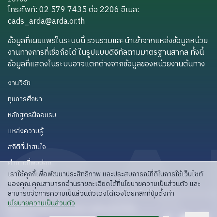
โทรศัพท์: 02 579 7435 ต่อ 2206
อีเมล
:
cads_arda@arda.or.th
cads_arda@arda.or.th
ข้อมูลที่เผยแพร่ในระบบนี้ รวบรวมและนำเข้าจากแหล่งข้อมูลหน่วย
งานทางการที่เชื่อถือได้ ในรูปแบบดิจิทัลตามมาตรฐานสากล ทั้งนี้
ข้อมูลที่แสดงในระบบอาจแตกต่างจากข้อมูลของหน่วยงานต้นทาง
งานวิจัย
งานวิจัย
ทุนการศึกษา
ทุนการศึกษา
หลักสูตรฝึกอบรม
หลักสูตรฝึกอบรม
แหล่งความรู้
แหล่งความรู้
สถิติที่น่าสนใจ
สถิติที่น่าสนใจ
คำถามที่พบบ่อย
คำถามที่พบบ่อย
เราใช้คุกกี้เพื่อพัฒนาประสิทธิภาพ และประสบการณ์ที่ดีในการใช้เว็บไซต์
API สำหรับนักพัฒนา
API สำหรับนักพัฒนา
ของคุณ คุณสามารถอ่านรายละเอียดได้ที่นโยบายความเป็นส่วนตัว และ
สามารถจัดการความเป็นส่วนตัวเองได้เองโดยคลิกที่ปุ่มตั้งค่า
read privacy policy
นโยบายความเป็นส่วนตัว
ลิขสิทธิ์ © 2025 สวก: สำนักงานพัฒนาการวิจัย