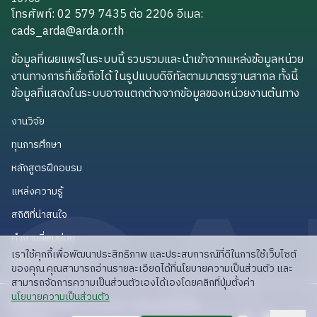
โทรศัพท์: 02 579 7435 ต่อ 2206
อีเมล
:
cads_arda@arda.or.th
cads_arda@arda.or.th
ข้อมูลที่เผยแพร่ในระบบนี้ รวบรวมและนำเข้าจากแหล่งข้อมูลหน่วย
งานทางการที่เชื่อถือได้ ในรูปแบบดิจิทัลตามมาตรฐานสากล ทั้งนี้
ข้อมูลที่แสดงในระบบอาจแตกต่างจากข้อมูลของหน่วยงานต้นทาง
งานวิจัย
งานวิจัย
ทุนการศึกษา
ทุนการศึกษา
หลักสูตรฝึกอบรม
หลักสูตรฝึกอบรม
แหล่งความรู้
แหล่งความรู้
สถิติที่น่าสนใจ
สถิติที่น่าสนใจ
คำถามที่พบบ่อย
คำถามที่พบบ่อย
เราใช้คุกกี้เพื่อพัฒนาประสิทธิภาพ และประสบการณ์ที่ดีในการใช้เว็บไซต์
API สำหรับนักพัฒนา
API สำหรับนักพัฒนา
ของคุณ คุณสามารถอ่านรายละเอียดได้ที่นโยบายความเป็นส่วนตัว และ
สามารถจัดการความเป็นส่วนตัวเองได้เองโดยคลิกที่ปุ่มตั้งค่า
read privacy policy
นโยบายความเป็นส่วนตัว
ลิขสิทธิ์ © 2025 สวก: สำนักงานพัฒนาการวิจัย