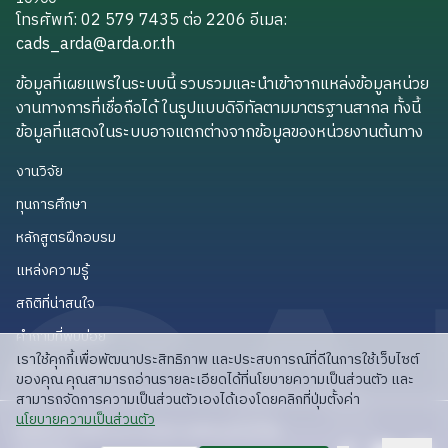
โทรศัพท์: 02 579 7435 ต่อ 2206
อีเมล
:
cads_arda@arda.or.th
cads_arda@arda.or.th
ข้อมูลที่เผยแพร่ในระบบนี้ รวบรวมและนำเข้าจากแหล่งข้อมูลหน่วย
งานทางการที่เชื่อถือได้ ในรูปแบบดิจิทัลตามมาตรฐานสากล ทั้งนี้
ข้อมูลที่แสดงในระบบอาจแตกต่างจากข้อมูลของหน่วยงานต้นทาง
งานวิจัย
งานวิจัย
ทุนการศึกษา
ทุนการศึกษา
หลักสูตรฝึกอบรม
หลักสูตรฝึกอบรม
แหล่งความรู้
แหล่งความรู้
สถิติที่น่าสนใจ
สถิติที่น่าสนใจ
คำถามที่พบบ่อย
คำถามที่พบบ่อย
เราใช้คุกกี้เพื่อพัฒนาประสิทธิภาพ และประสบการณ์ที่ดีในการใช้เว็บไซต์
API สำหรับนักพัฒนา
API สำหรับนักพัฒนา
ของคุณ คุณสามารถอ่านรายละเอียดได้ที่นโยบายความเป็นส่วนตัว และ
สามารถจัดการความเป็นส่วนตัวเองได้เองโดยคลิกที่ปุ่มตั้งค่า
read privacy policy
นโยบายความเป็นส่วนตัว
ลิขสิทธิ์ © 2025 สวก: สำนักงานพัฒนาการวิจัย