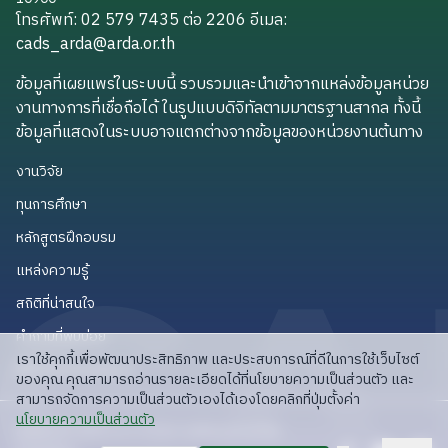
โทรศัพท์: 02 579 7435 ต่อ 2206
อีเมล
:
cads_arda@arda.or.th
cads_arda@arda.or.th
ข้อมูลที่เผยแพร่ในระบบนี้ รวบรวมและนำเข้าจากแหล่งข้อมูลหน่วย
งานทางการที่เชื่อถือได้ ในรูปแบบดิจิทัลตามมาตรฐานสากล ทั้งนี้
ข้อมูลที่แสดงในระบบอาจแตกต่างจากข้อมูลของหน่วยงานต้นทาง
งานวิจัย
งานวิจัย
ทุนการศึกษา
ทุนการศึกษา
หลักสูตรฝึกอบรม
หลักสูตรฝึกอบรม
แหล่งความรู้
แหล่งความรู้
สถิติที่น่าสนใจ
สถิติที่น่าสนใจ
คำถามที่พบบ่อย
คำถามที่พบบ่อย
เราใช้คุกกี้เพื่อพัฒนาประสิทธิภาพ และประสบการณ์ที่ดีในการใช้เว็บไซต์
API สำหรับนักพัฒนา
API สำหรับนักพัฒนา
ของคุณ คุณสามารถอ่านรายละเอียดได้ที่นโยบายความเป็นส่วนตัว และ
สามารถจัดการความเป็นส่วนตัวเองได้เองโดยคลิกที่ปุ่มตั้งค่า
read privacy policy
นโยบายความเป็นส่วนตัว
ลิขสิทธิ์ © 2025 สวก: สำนักงานพัฒนาการวิจัย