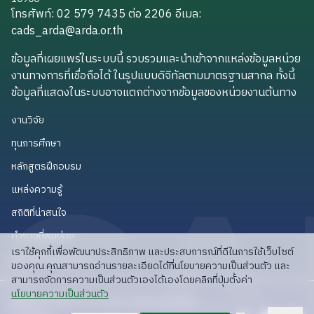
โทรศัพท์: 02 579 7435 ต่อ 2206
อีเมล
:
cads_arda@arda.or.th
cads_arda@arda.or.th
ข้อมูลที่เผยแพร่ในระบบนี้ รวบรวมและนำเข้าจากแหล่งข้อมูลหน่วย
งานทางการที่เชื่อถือได้ ในรูปแบบดิจิทัลตามมาตรฐานสากล ทั้งนี้
ข้อมูลที่แสดงในระบบอาจแตกต่างจากข้อมูลของหน่วยงานต้นทาง
งานวิจัย
งานวิจัย
ทุนการศึกษา
ทุนการศึกษา
หลักสูตรฝึกอบรม
หลักสูตรฝึกอบรม
แหล่งความรู้
แหล่งความรู้
สถิติที่น่าสนใจ
สถิติที่น่าสนใจ
คำถามที่พบบ่อย
คำถามที่พบบ่อย
เราใช้คุกกี้เพื่อพัฒนาประสิทธิภาพ และประสบการณ์ที่ดีในการใช้เว็บไซต์
API สำหรับนักพัฒนา
API สำหรับนักพัฒนา
ของคุณ คุณสามารถอ่านรายละเอียดได้ที่นโยบายความเป็นส่วนตัว และ
สามารถจัดการความเป็นส่วนตัวเองได้เองโดยคลิกที่ปุ่มตั้งค่า
read privacy policy
นโยบายความเป็นส่วนตัว
ลิขสิทธิ์ © 2025 สวก: สำนักงานพัฒนาการวิจัย