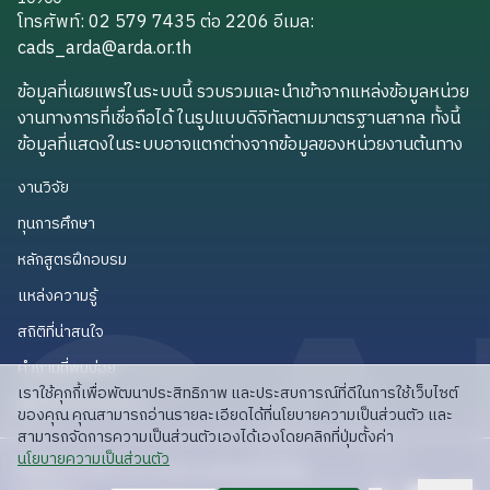
โทรศัพท์: 02 579 7435 ต่อ 2206
อีเมล
:
cads_arda@arda.or.th
cads_arda@arda.or.th
ข้อมูลที่เผยแพร่ในระบบนี้ รวบรวมและนำเข้าจากแหล่งข้อมูลหน่วย
งานทางการที่เชื่อถือได้ ในรูปแบบดิจิทัลตามมาตรฐานสากล ทั้งนี้
ข้อมูลที่แสดงในระบบอาจแตกต่างจากข้อมูลของหน่วยงานต้นทาง
งานวิจัย
งานวิจัย
ทุนการศึกษา
ทุนการศึกษา
หลักสูตรฝึกอบรม
หลักสูตรฝึกอบรม
แหล่งความรู้
แหล่งความรู้
สถิติที่น่าสนใจ
สถิติที่น่าสนใจ
คำถามที่พบบ่อย
คำถามที่พบบ่อย
เราใช้คุกกี้เพื่อพัฒนาประสิทธิภาพ และประสบการณ์ที่ดีในการใช้เว็บไซต์
API สำหรับนักพัฒนา
API สำหรับนักพัฒนา
ของคุณ คุณสามารถอ่านรายละเอียดได้ที่นโยบายความเป็นส่วนตัว และ
สามารถจัดการความเป็นส่วนตัวเองได้เองโดยคลิกที่ปุ่มตั้งค่า
read privacy policy
นโยบายความเป็นส่วนตัว
ลิขสิทธิ์ © 2025 สวก: สำนักงานพัฒนาการวิจัย