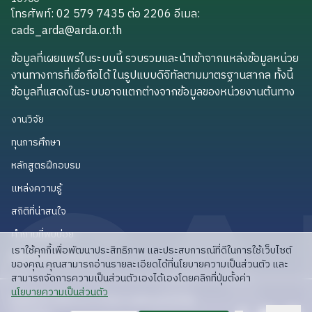
โทรศัพท์: 02 579 7435 ต่อ 2206
อีเมล
:
cads_arda@arda.or.th
cads_arda@arda.or.th
ข้อมูลที่เผยแพร่ในระบบนี้ รวบรวมและนำเข้าจากแหล่งข้อมูลหน่วย
งานทางการที่เชื่อถือได้ ในรูปแบบดิจิทัลตามมาตรฐานสากล ทั้งนี้
ข้อมูลที่แสดงในระบบอาจแตกต่างจากข้อมูลของหน่วยงานต้นทาง
งานวิจัย
งานวิจัย
ทุนการศึกษา
ทุนการศึกษา
หลักสูตรฝึกอบรม
หลักสูตรฝึกอบรม
แหล่งความรู้
แหล่งความรู้
สถิติที่น่าสนใจ
สถิติที่น่าสนใจ
คำถามที่พบบ่อย
คำถามที่พบบ่อย
เราใช้คุกกี้เพื่อพัฒนาประสิทธิภาพ และประสบการณ์ที่ดีในการใช้เว็บไซต์
API สำหรับนักพัฒนา
API สำหรับนักพัฒนา
ของคุณ คุณสามารถอ่านรายละเอียดได้ที่นโยบายความเป็นส่วนตัว และ
สามารถจัดการความเป็นส่วนตัวเองได้เองโดยคลิกที่ปุ่มตั้งค่า
read privacy policy
นโยบายความเป็นส่วนตัว
ลิขสิทธิ์ © 2025 สวก: สำนักงานพัฒนาการวิจัย