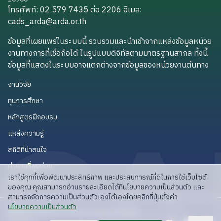
โทรศัพท์: 02 579 7435 ต่อ 2206
อีเมล
:
cads_arda@arda.or.th
cads_arda@arda.or.th
ข้อมูลที่เผยแพร่ในระบบนี้ รวบรวมและนำเข้าจากแหล่งข้อมูลหน่วย
งานทางการที่เชื่อถือได้ ในรูปแบบดิจิทัลตามมาตรฐานสากล ทั้งนี้
ข้อมูลที่แสดงในระบบอาจแตกต่างจากข้อมูลของหน่วยงานต้นทาง
งานวิจัย
งานวิจัย
ทุนการศึกษา
ทุนการศึกษา
หลักสูตรฝึกอบรม
หลักสูตรฝึกอบรม
แหล่งความรู้
แหล่งความรู้
สถิติที่น่าสนใจ
สถิติที่น่าสนใจ
คำถามที่พบบ่อย
คำถามที่พบบ่อย
เราใช้คุกกี้เพื่อพัฒนาประสิทธิภาพ และประสบการณ์ที่ดีในการใช้เว็บไซต์
API สำหรับนักพัฒนา
API สำหรับนักพัฒนา
ของคุณ คุณสามารถอ่านรายละเอียดได้ที่นโยบายความเป็นส่วนตัว และ
สามารถจัดการความเป็นส่วนตัวเองได้เองโดยคลิกที่ปุ่มตั้งค่า
read privacy policy
นโยบายความเป็นส่วนตัว
ลิขสิทธิ์ © 2025 สวก: สำนักงานพัฒนาการวิจัย