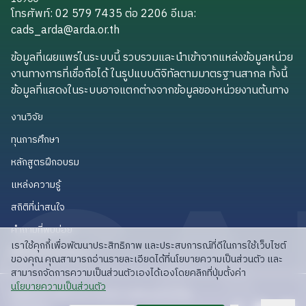
โทรศัพท์: 02 579 7435 ต่อ 2206
อีเมล
:
cads_arda@arda.or.th
cads_arda@arda.or.th
ข้อมูลที่เผยแพร่ในระบบนี้ รวบรวมและนำเข้าจากแหล่งข้อมูลหน่วย
งานทางการที่เชื่อถือได้ ในรูปแบบดิจิทัลตามมาตรฐานสากล ทั้งนี้
ข้อมูลที่แสดงในระบบอาจแตกต่างจากข้อมูลของหน่วยงานต้นทาง
งานวิจัย
งานวิจัย
ทุนการศึกษา
ทุนการศึกษา
หลักสูตรฝึกอบรม
หลักสูตรฝึกอบรม
แหล่งความรู้
แหล่งความรู้
สถิติที่น่าสนใจ
สถิติที่น่าสนใจ
คำถามที่พบบ่อย
คำถามที่พบบ่อย
เราใช้คุกกี้เพื่อพัฒนาประสิทธิภาพ และประสบการณ์ที่ดีในการใช้เว็บไซต์
API สำหรับนักพัฒนา
API สำหรับนักพัฒนา
ของคุณ คุณสามารถอ่านรายละเอียดได้ที่นโยบายความเป็นส่วนตัว และ
สามารถจัดการความเป็นส่วนตัวเองได้เองโดยคลิกที่ปุ่มตั้งค่า
read privacy policy
นโยบายความเป็นส่วนตัว
ลิขสิทธิ์ © 2025 สวก: สำนักงานพัฒนาการวิจัย