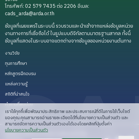
โทรศัพท์: 02 579 7435 ต่อ 2206
อีเมล
:
cads_arda@arda.or.th
cads_arda@arda.or.th
ข้อมูลที่เผยแพร่ในระบบนี้ รวบรวมและนำเข้าจากแหล่งข้อมูลหน่วย
งานทางการที่เชื่อถือได้ ในรูปแบบดิจิทัลตามมาตรฐานสากล ทั้งนี้
ข้อมูลที่แสดงในระบบอาจแตกต่างจากข้อมูลของหน่วยงานต้นทาง
งานวิจัย
งานวิจัย
ทุนการศึกษา
ทุนการศึกษา
หลักสูตรฝึกอบรม
หลักสูตรฝึกอบรม
แหล่งความรู้
แหล่งความรู้
สถิติที่น่าสนใจ
สถิติที่น่าสนใจ
คำถามที่พบบ่อย
คำถามที่พบบ่อย
เราใช้คุกกี้เพื่อพัฒนาประสิทธิภาพ และประสบการณ์ที่ดีในการใช้เว็บไซต์
API สำหรับนักพัฒนา
API สำหรับนักพัฒนา
ของคุณ คุณสามารถอ่านรายละเอียดได้ที่นโยบายความเป็นส่วนตัว และ
สามารถจัดการความเป็นส่วนตัวเองได้เองโดยคลิกที่ปุ่มตั้งค่า
read privacy policy
นโยบายความเป็นส่วนตัว
ลิขสิทธิ์ © 2025 สวก: สำนักงานพัฒนาการวิจัย