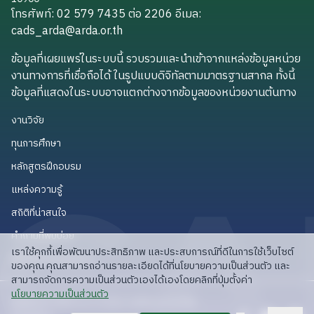
โทรศัพท์: 02 579 7435 ต่อ 2206
อีเมล
:
cads_arda@arda.or.th
cads_arda@arda.or.th
ข้อมูลที่เผยแพร่ในระบบนี้ รวบรวมและนำเข้าจากแหล่งข้อมูลหน่วย
งานทางการที่เชื่อถือได้ ในรูปแบบดิจิทัลตามมาตรฐานสากล ทั้งนี้
ข้อมูลที่แสดงในระบบอาจแตกต่างจากข้อมูลของหน่วยงานต้นทาง
งานวิจัย
งานวิจัย
ทุนการศึกษา
ทุนการศึกษา
หลักสูตรฝึกอบรม
หลักสูตรฝึกอบรม
แหล่งความรู้
แหล่งความรู้
สถิติที่น่าสนใจ
สถิติที่น่าสนใจ
คำถามที่พบบ่อย
คำถามที่พบบ่อย
เราใช้คุกกี้เพื่อพัฒนาประสิทธิภาพ และประสบการณ์ที่ดีในการใช้เว็บไซต์
API สำหรับนักพัฒนา
API สำหรับนักพัฒนา
ของคุณ คุณสามารถอ่านรายละเอียดได้ที่นโยบายความเป็นส่วนตัว และ
สามารถจัดการความเป็นส่วนตัวเองได้เองโดยคลิกที่ปุ่มตั้งค่า
read privacy policy
นโยบายความเป็นส่วนตัว
ลิขสิทธิ์ © 2025 สวก: สำนักงานพัฒนาการวิจัย