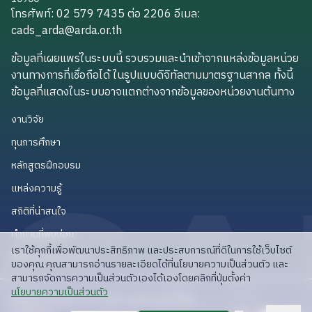
โทรศัพท์: 02 579 7435 ต่อ 2206
อีเมล
:
cads_arda@arda.or.th
cads_arda@arda.or.th
ข้อมูลที่เผยแพร่ในระบบนี้ รวบรวมและนำเข้าจากแหล่งข้อมูลหน่วย
งานทางการที่เชื่อถือได้ ในรูปแบบดิจิทัลตามมาตรฐานสากล ทั้งนี้
ข้อมูลที่แสดงในระบบอาจแตกต่างจากข้อมูลของหน่วยงานต้นทาง
งานวิจัย
งานวิจัย
ทุนการศึกษา
ทุนการศึกษา
หลักสูตรฝึกอบรม
หลักสูตรฝึกอบรม
แหล่งความรู้
แหล่งความรู้
สถิติที่น่าสนใจ
สถิติที่น่าสนใจ
คำถามที่พบบ่อย
คำถามที่พบบ่อย
เราใช้คุกกี้เพื่อพัฒนาประสิทธิภาพ และประสบการณ์ที่ดีในการใช้เว็บไซต์
API สำหรับนักพัฒนา
API สำหรับนักพัฒนา
ของคุณ คุณสามารถอ่านรายละเอียดได้ที่นโยบายความเป็นส่วนตัว และ
สามารถจัดการความเป็นส่วนตัวเองได้เองโดยคลิกที่ปุ่มตั้งค่า
read privacy policy
นโยบายความเป็นส่วนตัว
ลิขสิทธิ์ © 2025 สวก: สำนักงานพัฒนาการวิจัย