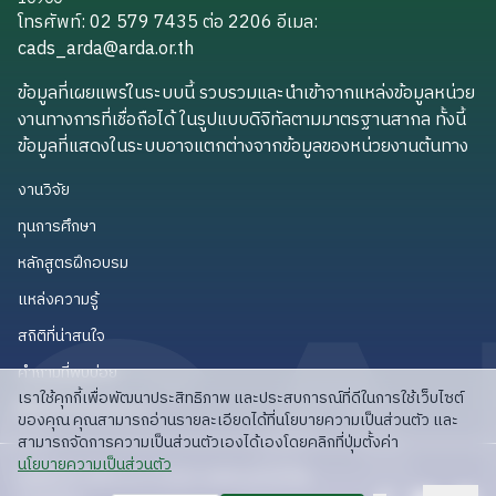
โทรศัพท์: 02 579 7435 ต่อ 2206
อีเมล
:
cads_arda@arda.or.th
cads_arda@arda.or.th
ข้อมูลที่เผยแพร่ในระบบนี้ รวบรวมและนำเข้าจากแหล่งข้อมูลหน่วย
งานทางการที่เชื่อถือได้ ในรูปแบบดิจิทัลตามมาตรฐานสากล ทั้งนี้
ข้อมูลที่แสดงในระบบอาจแตกต่างจากข้อมูลของหน่วยงานต้นทาง
งานวิจัย
งานวิจัย
ทุนการศึกษา
ทุนการศึกษา
หลักสูตรฝึกอบรม
หลักสูตรฝึกอบรม
แหล่งความรู้
แหล่งความรู้
สถิติที่น่าสนใจ
สถิติที่น่าสนใจ
คำถามที่พบบ่อย
คำถามที่พบบ่อย
เราใช้คุกกี้เพื่อพัฒนาประสิทธิภาพ และประสบการณ์ที่ดีในการใช้เว็บไซต์
API สำหรับนักพัฒนา
API สำหรับนักพัฒนา
ของคุณ คุณสามารถอ่านรายละเอียดได้ที่นโยบายความเป็นส่วนตัว และ
สามารถจัดการความเป็นส่วนตัวเองได้เองโดยคลิกที่ปุ่มตั้งค่า
read privacy policy
นโยบายความเป็นส่วนตัว
ลิขสิทธิ์ © 2025 สวก: สำนักงานพัฒนาการวิจัย