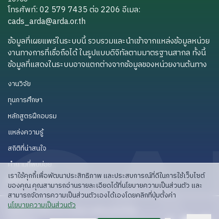
โทรศัพท์: 02 579 7435 ต่อ 2206
อีเมล
:
cads_arda@arda.or.th
cads_arda@arda.or.th
ข้อมูลที่เผยแพร่ในระบบนี้ รวบรวมและนำเข้าจากแหล่งข้อมูลหน่วย
งานทางการที่เชื่อถือได้ ในรูปแบบดิจิทัลตามมาตรฐานสากล ทั้งนี้
ข้อมูลที่แสดงในระบบอาจแตกต่างจากข้อมูลของหน่วยงานต้นทาง
งานวิจัย
งานวิจัย
ทุนการศึกษา
ทุนการศึกษา
หลักสูตรฝึกอบรม
หลักสูตรฝึกอบรม
แหล่งความรู้
แหล่งความรู้
สถิติที่น่าสนใจ
สถิติที่น่าสนใจ
คำถามที่พบบ่อย
คำถามที่พบบ่อย
เราใช้คุกกี้เพื่อพัฒนาประสิทธิภาพ และประสบการณ์ที่ดีในการใช้เว็บไซต์
API สำหรับนักพัฒนา
API สำหรับนักพัฒนา
ของคุณ คุณสามารถอ่านรายละเอียดได้ที่นโยบายความเป็นส่วนตัว และ
สามารถจัดการความเป็นส่วนตัวเองได้เองโดยคลิกที่ปุ่มตั้งค่า
read privacy policy
นโยบายความเป็นส่วนตัว
ลิขสิทธิ์ © 2025 สวก: สำนักงานพัฒนาการวิจัย