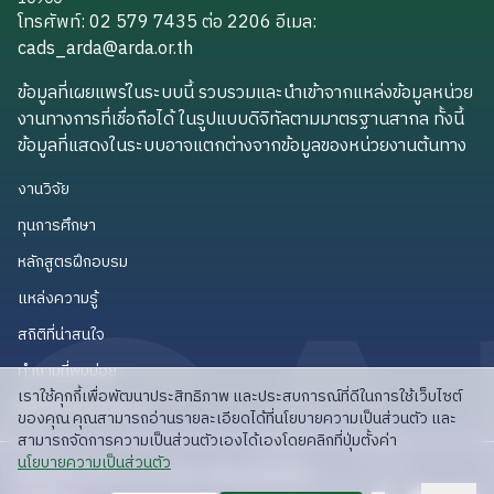
โทรศัพท์: 02 579 7435 ต่อ 2206
อีเมล
:
cads_arda@arda.or.th
cads_arda@arda.or.th
ข้อมูลที่เผยแพร่ในระบบนี้ รวบรวมและนำเข้าจากแหล่งข้อมูลหน่วย
งานทางการที่เชื่อถือได้ ในรูปแบบดิจิทัลตามมาตรฐานสากล ทั้งนี้
ข้อมูลที่แสดงในระบบอาจแตกต่างจากข้อมูลของหน่วยงานต้นทาง
งานวิจัย
งานวิจัย
ทุนการศึกษา
ทุนการศึกษา
หลักสูตรฝึกอบรม
หลักสูตรฝึกอบรม
แหล่งความรู้
แหล่งความรู้
สถิติที่น่าสนใจ
สถิติที่น่าสนใจ
คำถามที่พบบ่อย
คำถามที่พบบ่อย
เราใช้คุกกี้เพื่อพัฒนาประสิทธิภาพ และประสบการณ์ที่ดีในการใช้เว็บไซต์
API สำหรับนักพัฒนา
API สำหรับนักพัฒนา
ของคุณ คุณสามารถอ่านรายละเอียดได้ที่นโยบายความเป็นส่วนตัว และ
สามารถจัดการความเป็นส่วนตัวเองได้เองโดยคลิกที่ปุ่มตั้งค่า
read privacy policy
นโยบายความเป็นส่วนตัว
ลิขสิทธิ์ © 2025 สวก: สำนักงานพัฒนาการวิจัย