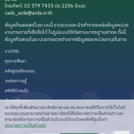
โทรศัพท์: 02 579 7435 ต่อ 2206
อีเมล
:
cads_arda@arda.or.th
cads_arda@arda.or.th
ข้อมูลที่เผยแพร่ในระบบนี้ รวบรวมและนำเข้าจากแหล่งข้อมูลหน่วย
งานทางการที่เชื่อถือได้ ในรูปแบบดิจิทัลตามมาตรฐานสากล ทั้งนี้
ข้อมูลที่แสดงในระบบอาจแตกต่างจากข้อมูลของหน่วยงานต้นทาง
งานวิจัย
งานวิจัย
ทุนการศึกษา
ทุนการศึกษา
หลักสูตรฝึกอบรม
หลักสูตรฝึกอบรม
แหล่งความรู้
แหล่งความรู้
สถิติที่น่าสนใจ
สถิติที่น่าสนใจ
คำถามที่พบบ่อย
คำถามที่พบบ่อย
เราใช้คุกกี้เพื่อพัฒนาประสิทธิภาพ และประสบการณ์ที่ดีในการใช้เว็บไซต์
API สำหรับนักพัฒนา
API สำหรับนักพัฒนา
ของคุณ คุณสามารถอ่านรายละเอียดได้ที่นโยบายความเป็นส่วนตัว และ
สามารถจัดการความเป็นส่วนตัวเองได้เองโดยคลิกที่ปุ่มตั้งค่า
read privacy policy
นโยบายความเป็นส่วนตัว
ลิขสิทธิ์ © 2025 สวก: สำนักงานพัฒนาการวิจัย