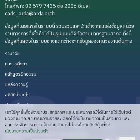
โทรศัพท์: 02 579 7435 ต่อ 2206
อีเมล
:
cads_arda@arda.or.th
cads_arda@arda.or.th
ข้อมูลที่เผยแพร่ในระบบนี้ รวบรวมและนำเข้าจากแหล่งข้อมูลหน่วย
งานทางการที่เชื่อถือได้ ในรูปแบบดิจิทัลตามมาตรฐานสากล ทั้งนี้
ข้อมูลที่แสดงในระบบอาจแตกต่างจากข้อมูลของหน่วยงานต้นทาง
งานวิจัย
งานวิจัย
ทุนการศึกษา
ทุนการศึกษา
หลักสูตรฝึกอบรม
หลักสูตรฝึกอบรม
แหล่งความรู้
แหล่งความรู้
สถิติที่น่าสนใจ
สถิติที่น่าสนใจ
คำถามที่พบบ่อย
คำถามที่พบบ่อย
เราใช้คุกกี้เพื่อพัฒนาประสิทธิภาพ และประสบการณ์ที่ดีในการใช้เว็บไซต์
API สำหรับนักพัฒนา
API สำหรับนักพัฒนา
ของคุณ คุณสามารถอ่านรายละเอียดได้ที่นโยบายความเป็นส่วนตัว และ
สามารถจัดการความเป็นส่วนตัวเองได้เองโดยคลิกที่ปุ่มตั้งค่า
read privacy policy
นโยบายความเป็นส่วนตัว
ลิขสิทธิ์ © 2025 สวก: สำนักงานพัฒนาการวิจัย