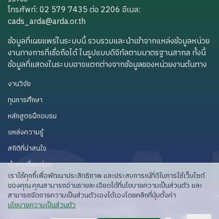
โทรศัพท์: 02 579 7435 ต่อ 2206
อีเมล
:
cads_arda@arda.or.th
cads_arda@arda.or.th
ข้อมูลที่เผยแพร่ในระบบนี้ รวบรวมและนำเข้าจากแหล่งข้อมูลหน่วย
งานทางการที่เชื่อถือได้ ในรูปแบบดิจิทัลตามมาตรฐานสากล ทั้งนี้
ข้อมูลที่แสดงในระบบอาจแตกต่างจากข้อมูลของหน่วยงานต้นทาง
งานวิจัย
งานวิจัย
ทุนการศึกษา
ทุนการศึกษา
หลักสูตรฝึกอบรม
หลักสูตรฝึกอบรม
แหล่งความรู้
แหล่งความรู้
สถิติที่น่าสนใจ
สถิติที่น่าสนใจ
คำถามที่พบบ่อย
คำถามที่พบบ่อย
เราใช้คุกกี้เพื่อพัฒนาประสิทธิภาพ และประสบการณ์ที่ดีในการใช้เว็บไซต์
API สำหรับนักพัฒนา
API สำหรับนักพัฒนา
ของคุณ คุณสามารถอ่านรายละเอียดได้ที่นโยบายความเป็นส่วนตัว และ
สามารถจัดการความเป็นส่วนตัวเองได้เองโดยคลิกที่ปุ่มตั้งค่า
read privacy policy
นโยบายความเป็นส่วนตัว
ลิขสิทธิ์ © 2025 สวก: สำนักงานพัฒนาการวิจัย