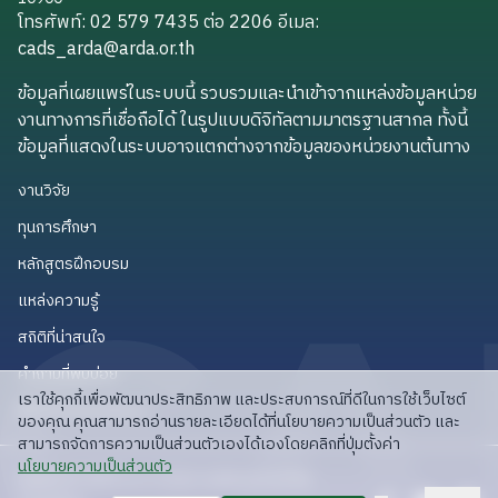
โทรศัพท์: 02 579 7435 ต่อ 2206
อีเมล
:
cads_arda@arda.or.th
cads_arda@arda.or.th
ข้อมูลที่เผยแพร่ในระบบนี้ รวบรวมและนำเข้าจากแหล่งข้อมูลหน่วย
งานทางการที่เชื่อถือได้ ในรูปแบบดิจิทัลตามมาตรฐานสากล ทั้งนี้
ข้อมูลที่แสดงในระบบอาจแตกต่างจากข้อมูลของหน่วยงานต้นทาง
งานวิจัย
งานวิจัย
ทุนการศึกษา
ทุนการศึกษา
หลักสูตรฝึกอบรม
หลักสูตรฝึกอบรม
แหล่งความรู้
แหล่งความรู้
สถิติที่น่าสนใจ
สถิติที่น่าสนใจ
คำถามที่พบบ่อย
คำถามที่พบบ่อย
เราใช้คุกกี้เพื่อพัฒนาประสิทธิภาพ และประสบการณ์ที่ดีในการใช้เว็บไซต์
API สำหรับนักพัฒนา
API สำหรับนักพัฒนา
ของคุณ คุณสามารถอ่านรายละเอียดได้ที่นโยบายความเป็นส่วนตัว และ
สามารถจัดการความเป็นส่วนตัวเองได้เองโดยคลิกที่ปุ่มตั้งค่า
read privacy policy
นโยบายความเป็นส่วนตัว
ลิขสิทธิ์ © 2025 สวก: สำนักงานพัฒนาการวิจัย