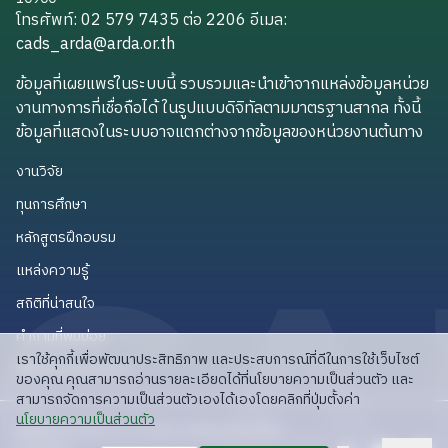
โทรศัพท์: 02 579 7435 ต่อ 2206
อีเมล
:
cads_arda@arda.or.th
cads_arda@arda.or.th
ข้อมูลที่เผยแพร่ในระบบนี้ รวบรวมและนำเข้าจากแหล่งข้อมูลหน่วย
งานทางการที่เชื่อถือได้ ในรูปแบบดิจิทัลตามมาตรฐานสากล ทั้งนี้
ข้อมูลที่แสดงในระบบอาจแตกต่างจากข้อมูลของหน่วยงานต้นทาง
งานวิจัย
งานวิจัย
ทุนการศึกษา
ทุนการศึกษา
หลักสูตรฝึกอบรม
หลักสูตรฝึกอบรม
แหล่งความรู้
แหล่งความรู้
สถิติที่น่าสนใจ
สถิติที่น่าสนใจ
คำถามที่พบบ่อย
คำถามที่พบบ่อย
เราใช้คุกกี้เพื่อพัฒนาประสิทธิภาพ และประสบการณ์ที่ดีในการใช้เว็บไซต์
API สำหรับนักพัฒนา
API สำหรับนักพัฒนา
ของคุณ คุณสามารถอ่านรายละเอียดได้ที่นโยบายความเป็นส่วนตัว และ
สามารถจัดการความเป็นส่วนตัวเองได้เองโดยคลิกที่ปุ่มตั้งค่า
read privacy policy
นโยบายความเป็นส่วนตัว
ลิขสิทธิ์ © 2025 สวก: สำนักงานพัฒนาการวิจัย