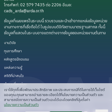
โทรศัพท์: 02 579 7435 ต่อ 2206
อีเมล
:
cads_arda@arda.or.th
cads_arda@arda.or.th
ข้อมูลที่เผยแพร่ในระบบนี้ รวบรวมและนำเข้าจากแหล่งข้อมูลหน่วย
งานทางการที่เชื่อถือได้ ในรูปแบบดิจิทัลตามมาตรฐานสากล ทั้งนี้
ข้อมูลที่แสดงในระบบอาจแตกต่างจากข้อมูลของหน่วยงานต้นทาง
งานวิจัย
งานวิจัย
ทุนการศึกษา
ทุนการศึกษา
หลักสูตรฝึกอบรม
หลักสูตรฝึกอบรม
แหล่งความรู้
แหล่งความรู้
สถิติที่น่าสนใจ
สถิติที่น่าสนใจ
คำถามที่พบบ่อย
คำถามที่พบบ่อย
เราใช้คุกกี้เพื่อพัฒนาประสิทธิภาพ และประสบการณ์ที่ดีในการใช้เว็บไซต์
API สำหรับนักพัฒนา
API สำหรับนักพัฒนา
ของคุณ คุณสามารถอ่านรายละเอียดได้ที่นโยบายความเป็นส่วนตัว และ
สามารถจัดการความเป็นส่วนตัวเองได้เองโดยคลิกที่ปุ่มตั้งค่า
read privacy policy
นโยบายความเป็นส่วนตัว
ลิขสิทธิ์ © 2025 สวก: สำนักงานพัฒนาการวิจัย